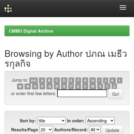
Skip
navigation
CMMU Digital Archive
Browsing by Author ปภณ เมธีว
รกุลกิจ
Jump to:
0-9
A
B
C
D
E
F
G
H
I
J
K
L
M
N
O
P
Q
R
S
T
U
V
W
X
Y
Z
or enter first few letters:
Sort by:
In order:
Results/Page
Authors/Record: