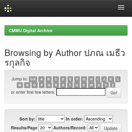
Skip
navigation
CMMU Digital Archive
Browsing by Author ปภณ เมธีว
รกุลกิจ
Jump to:
0-9
A
B
C
D
E
F
G
H
I
J
K
L
M
N
O
P
Q
R
S
T
U
V
W
X
Y
Z
or enter first few letters:
Sort by:
In order:
Results/Page
Authors/Record: