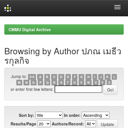
Skip
navigation
CMMU Digital Archive
Browsing by Author ปภณ เมธีว
รกุลกิจ
Jump to:
0-9
A
B
C
D
E
F
G
H
I
J
K
L
M
N
O
P
Q
R
S
T
U
V
W
X
Y
Z
or enter first few letters:
Sort by:
In order:
Results/Page
Authors/Record: