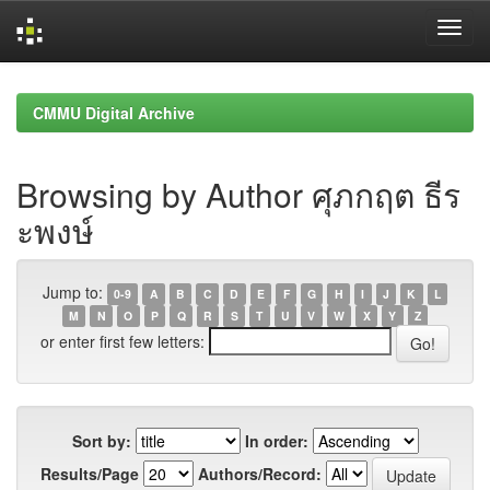
Skip
navigation
CMMU Digital Archive
Browsing by Author ศุภกฤต ธีร
ะพงษ์
Jump to:
0-9
A
B
C
D
E
F
G
H
I
J
K
L
M
N
O
P
Q
R
S
T
U
V
W
X
Y
Z
or enter first few letters:
Sort by:
In order:
Results/Page
Authors/Record: