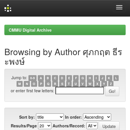
Skip
navigation
CMMU Digital Archive
Browsing by Author ศุภกฤต ธีร
ะพงษ์
Jump to:
0-9
A
B
C
D
E
F
G
H
I
J
K
L
M
N
O
P
Q
R
S
T
U
V
W
X
Y
Z
or enter first few letters:
Sort by:
In order:
Results/Page
Authors/Record: