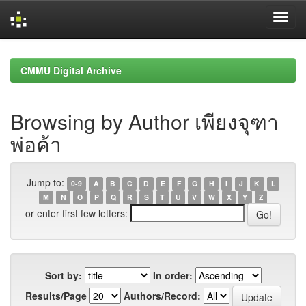
Skip
navigation
CMMU Digital Archive
Browsing by Author เพียงจุฑา
พ่อค้า
Jump to:
0-9
A
B
C
D
E
F
G
H
I
J
K
L
M
N
O
P
Q
R
S
T
U
V
W
X
Y
Z
or enter first few letters:
Sort by:
In order:
Results/Page
Authors/Record: