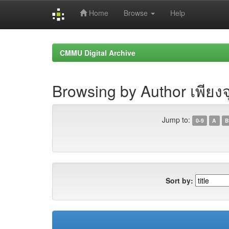
Home
Browse
Help
Skip
navigation
CMMU Digital Archive
Browsing by Author เพียงจ
Jump to:
0-9
A
B
Sort by: