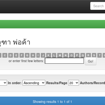
ุฑา พ่อค้า
C
D
E
F
G
H
I
J
K
L
M
N
O
P
Q
R
S
T
or enter first few letters:
In order:
Results/Page
Authors/Record
Showing results 1 to 1 of 1