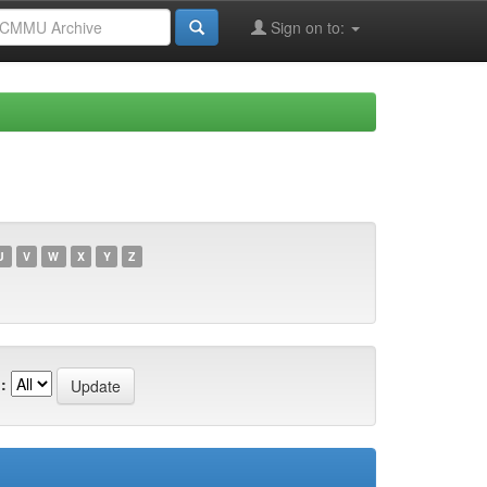
Sign on to:
U
V
W
X
Y
Z
: