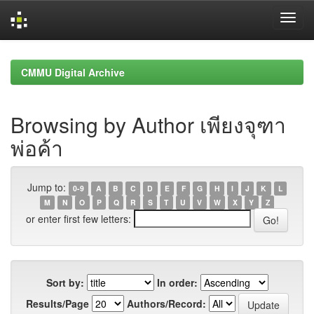
Skip
navigation
CMMU Digital Archive
Browsing by Author เพียงจุฑา
พ่อค้า
Jump to:
0-9
A
B
C
D
E
F
G
H
I
J
K
L
M
N
O
P
Q
R
S
T
U
V
W
X
Y
Z
or enter first few letters:
Sort by:
In order:
Results/Page
Authors/Record: