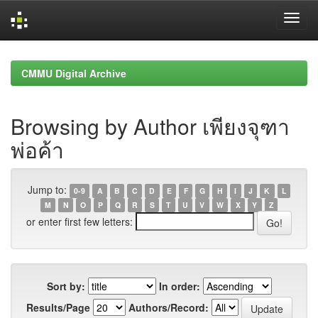
Skip
navigation
CMMU Digital Archive
Browsing by Author เพียงจุฑา
พ่อค้า
Jump to:
0-9
A
B
C
D
E
F
G
H
I
J
K
L
M
N
O
P
Q
R
S
T
U
V
W
X
Y
Z
or enter first few letters:
Sort by:
In order:
Results/Page
Authors/Record: