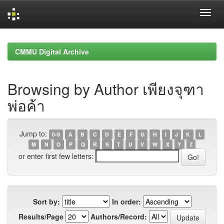
Skip
navigation
CMMU Digital Archive
Browsing by Author เพียงจุฑา
พ่อค้า
Jump to:
0-9
A
B
C
D
E
F
G
H
I
J
K
L
M
N
O
P
Q
R
S
T
U
V
W
X
Y
Z
or enter first few letters:
Sort by:
In order:
Results/Page
Authors/Record: