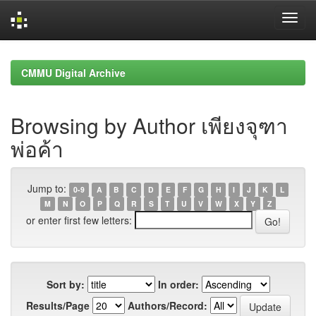
Skip
navigation
CMMU Digital Archive
Browsing by Author เพียงจุฑา
พ่อค้า
Jump to:
0-9
A
B
C
D
E
F
G
H
I
J
K
L
M
N
O
P
Q
R
S
T
U
V
W
X
Y
Z
or enter first few letters:
Sort by:
In order:
Results/Page
Authors/Record: