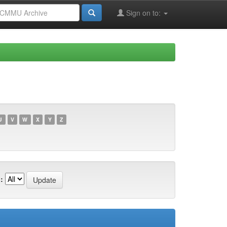
Sign on to:
U
V
W
X
Y
Z
: