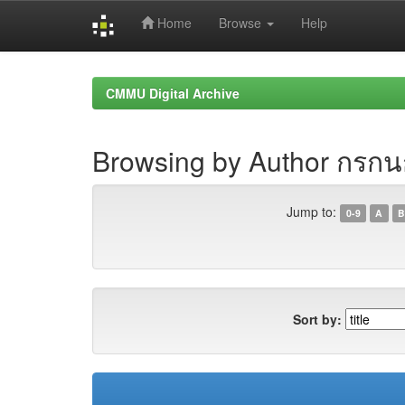
Home
Browse
Help
Skip
navigation
CMMU Digital Archive
Browsing by Author กรกน
Jump to:
0-9
A
B
Sort by: