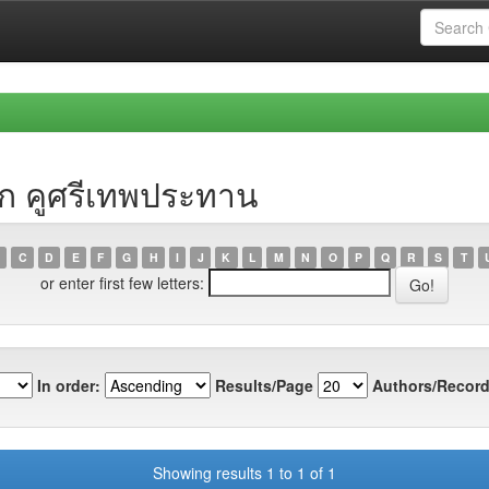
ก คูศรีเทพประทาน
C
D
E
F
G
H
I
J
K
L
M
N
O
P
Q
R
S
T
or enter first few letters:
In order:
Results/Page
Authors/Record
Showing results 1 to 1 of 1