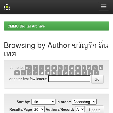
Skip
navigation
CMMU Digital Archive
Browsing by Author ขวัญรัก ถิ่น
เทศ
Jump to:
0-9
A
B
C
D
E
F
G
H
I
J
K
L
M
N
O
P
Q
R
S
T
U
V
W
X
Y
Z
or enter first few letters:
Sort by:
In order:
Results/Page
Authors/Record: