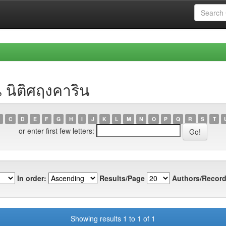
 นิติศฤงคาริน
C
D
E
F
G
H
I
J
K
L
M
N
O
P
Q
R
S
T
or enter first few letters:
In order:
Results/Page
Authors/Record
Showing results 1 to 1 of 1