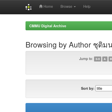
Home
Browse
Help
Skip
navigation
CMMU Digital Archive
Browsing by Author ชุติมน
Jump to:
0-9
A
B
Sort by: