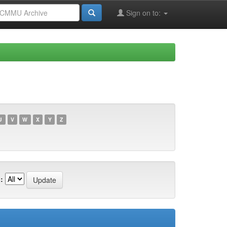
Sign on to:
U
V
W
X
Y
Z
: