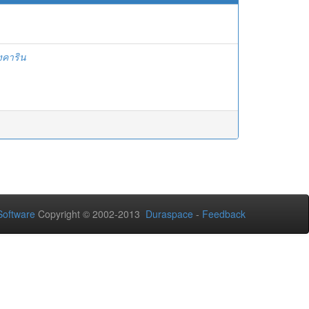
ฤงคาริน
oftware
Copyright © 2002-2013
Duraspace
-
Feedback