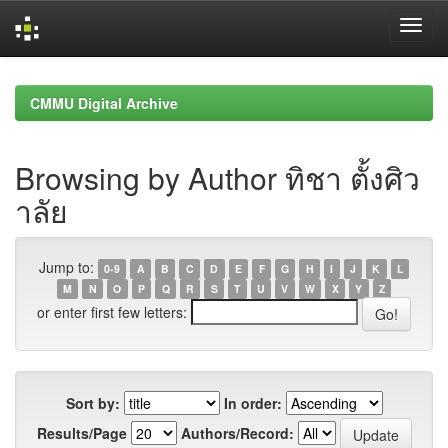
Skip
navigation
CMMU Digital Archive
Browsing by Author ทิชา ตั้งศิว
าลัย
Jump to:
0-9
A
B
C
D
E
F
G
H
I
J
K
L
M
N
O
P
Q
R
S
T
U
V
W
X
Y
Z
or enter first few letters:
Sort by:
In order:
Results/Page
Authors/Record: