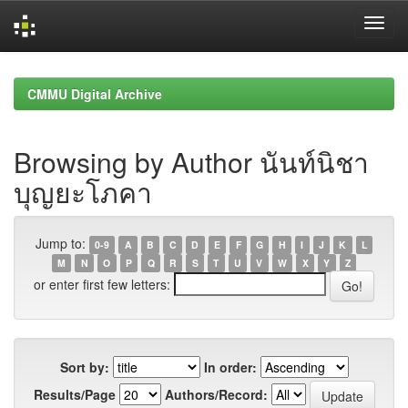
Skip
navigation
CMMU Digital Archive
Browsing by Author นันท์นิชา
บุญยะโภคา
Jump to:
0-9
A
B
C
D
E
F
G
H
I
J
K
L
M
N
O
P
Q
R
S
T
U
V
W
X
Y
Z
or enter first few letters:
Sort by:
In order:
Results/Page
Authors/Record: