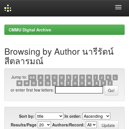
Skip
navigation
CMMU Digital Archive
Browsing by Author นารีรัตน์
สีตลารมณ์
Jump to:
0-9
A
B
C
D
E
F
G
H
I
J
K
L
M
N
O
P
Q
R
S
T
U
V
W
X
Y
Z
or enter first few letters:
Sort by:
In order:
Results/Page
Authors/Record: