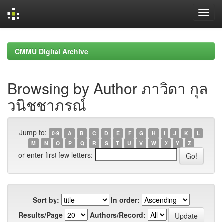
Skip
navigation
CMMU Digital Archive
Browsing by Author ภาวิดา กุล
วนิชชาภรณ์
Jump to:
0-9
A
B
C
D
E
F
G
H
I
J
K
L
M
N
O
P
Q
R
S
T
U
V
W
X
Y
Z
or enter first few letters:
Sort by:
In order:
Results/Page
Authors/Record: