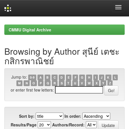
Skip
navigation
CMMU Digital Archive
Browsing by Author สุนีย์ เตชะ
กสิกรพาณิชย์
Jump to:
0-9
A
B
C
D
E
F
G
H
I
J
K
L
M
N
O
P
Q
R
S
T
U
V
W
X
Y
Z
or enter first few letters:
Sort by:
In order:
Results/Page
Authors/Record: