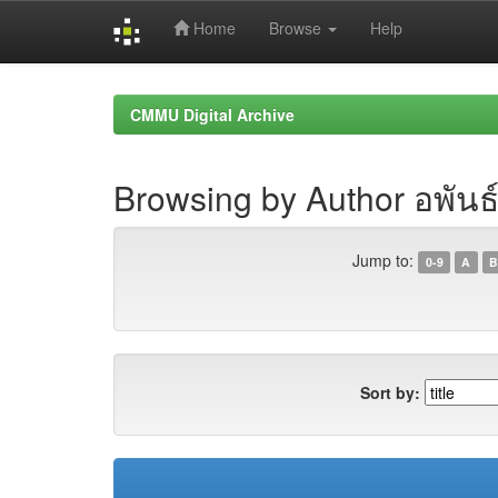
Home
Browse
Help
Skip
navigation
CMMU Digital Archive
Browsing by Author อพันธ์ช
Jump to:
0-9
A
B
Sort by: