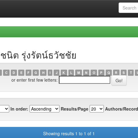
นิต รุ่งรัตน์ธวัชชัย
C
D
E
F
G
H
I
J
K
L
M
N
O
P
Q
R
S
T
or enter first few letters:
In order:
Results/Page
Authors/Record
Showing results 1 to 1 of 1