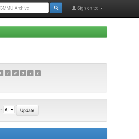
Sign on to:
U
V
W
X
Y
Z
: