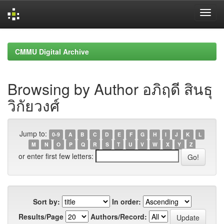
Skip
navigation
CMMU Digital Archive
Browsing by Author อภิฤดี สินธุ
วิกัยวงศ์
Jump to:
0-9
A
B
C
D
E
F
G
H
I
J
K
L
M
N
O
P
Q
R
S
T
U
V
W
X
Y
Z
or enter first few letters:
Sort by:
In order:
Results/Page
Authors/Record: