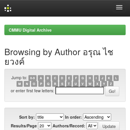
Skip
navigation
CMMU Digital Archive
Browsing by Author อรุณ ไช
ยวงค์
Jump to:
0-9
A
B
C
D
E
F
G
H
I
J
K
L
M
N
O
P
Q
R
S
T
U
V
W
X
Y
Z
or enter first few letters:
Sort by:
In order:
Results/Page
Authors/Record: