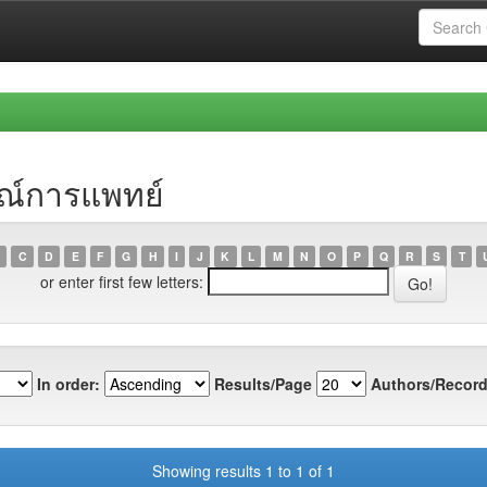
รณ์การแพทย์
C
D
E
F
G
H
I
J
K
L
M
N
O
P
Q
R
S
T
or enter first few letters:
In order:
Results/Page
Authors/Record
Showing results 1 to 1 of 1