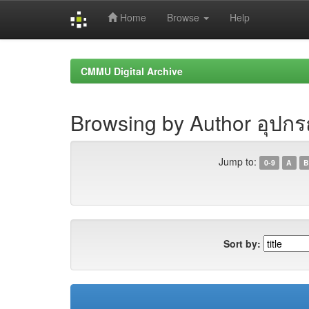
Home
Browse
Help
Skip
navigation
CMMU Digital Archive
Browsing by Author อุปก
Jump to:
0-9
A
B
Sort by: