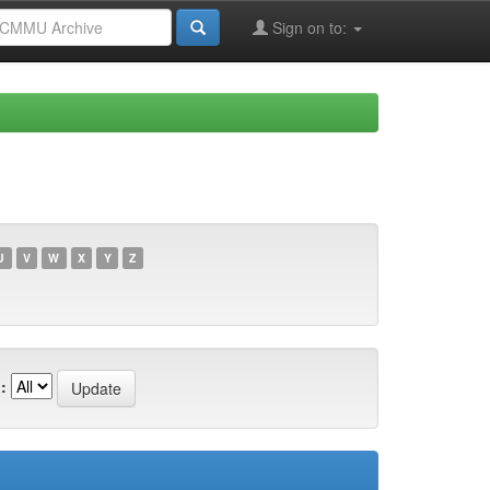
Sign on to:
U
V
W
X
Y
Z
: