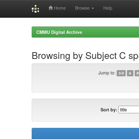
Home
Browse
Help
Skip
navigation
CMMU Digital Archive
Browsing by Subject C sp
Jump to:
0-9
A
B
Sort by: