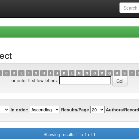
ect
C
D
E
F
G
H
I
J
K
L
M
N
O
P
Q
R
S
T
or enter first few letters:
In order:
Results/Page
Authors/Record
Showing results 1 to 1 of 1