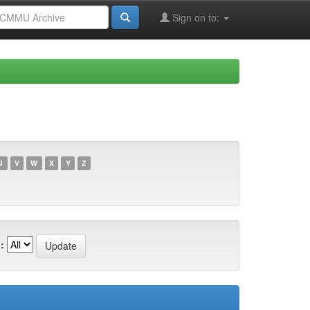
Sign on to:
U
V
W
X
Y
Z
: