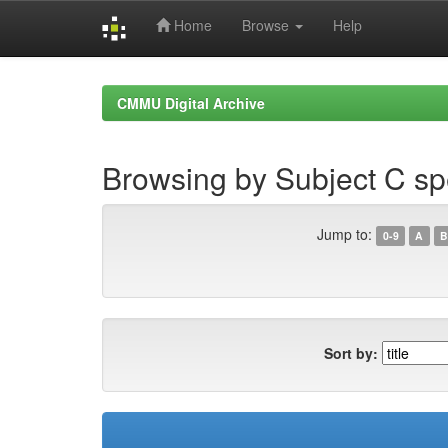
Home
Browse
Help
Skip
navigation
CMMU Digital Archive
Browsing by Subject C sp
Jump to:
0-9
A
B
Sort by: