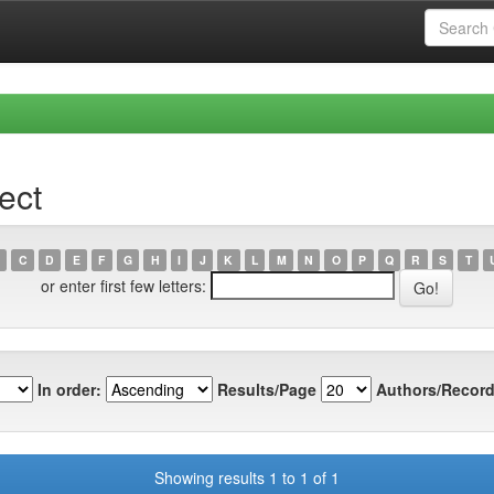
ect
C
D
E
F
G
H
I
J
K
L
M
N
O
P
Q
R
S
T
or enter first few letters:
In order:
Results/Page
Authors/Record
Showing results 1 to 1 of 1