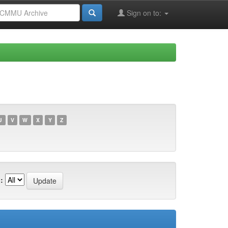
Sign on to:
U
V
W
X
Y
Z
: