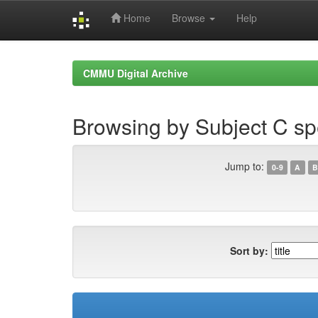
Home
Browse
Help
Skip
navigation
CMMU Digital Archive
Browsing by Subject C sp
Jump to:
0-9
A
B
Sort by: