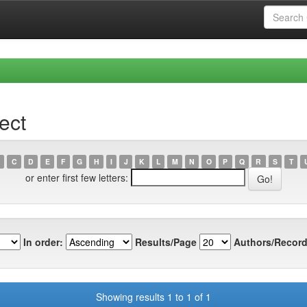
ect
C
D
E
F
G
H
I
J
K
L
M
N
O
P
Q
R
S
T
or enter first few letters:
In order:
Results/Page
Authors/Record
Showing results 1 to 1 of 1