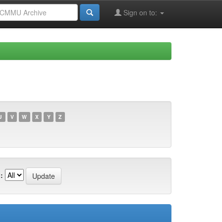
Sign on to:
U
V
W
X
Y
Z
: