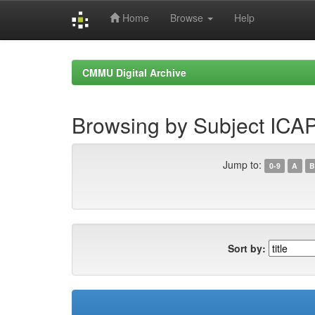
Home
Browse
Help
Skip
navigation
CMMU Digital Archive
Browsing by Subject ICA
Jump to:
0-9
A
B
Sort by: