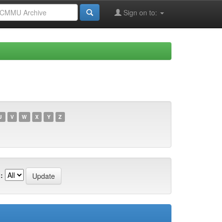
Sign on to:
U
V
W
X
Y
Z
: