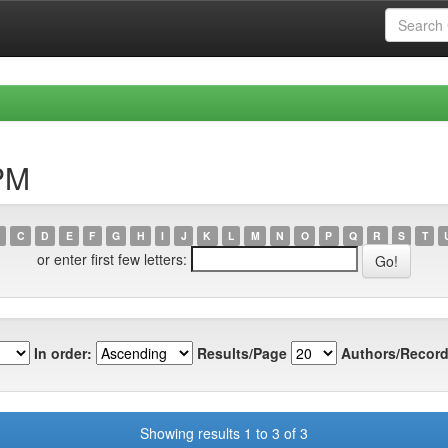
PM
C
D
E
F
G
H
I
J
K
L
M
N
O
P
Q
R
S
T
or enter first few letters:
In order:
Results/Page
Authors/Record
Showing results 1 to 3 of 3