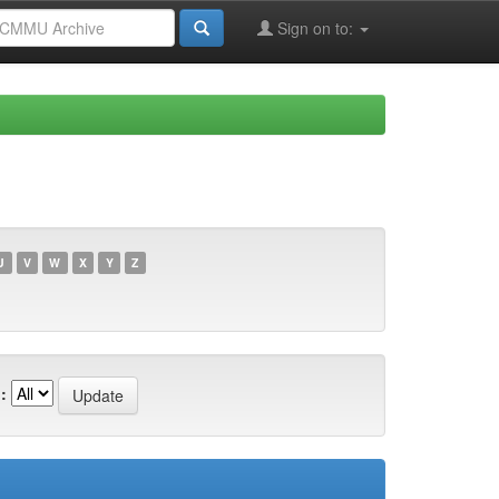
Sign on to:
U
V
W
X
Y
Z
: