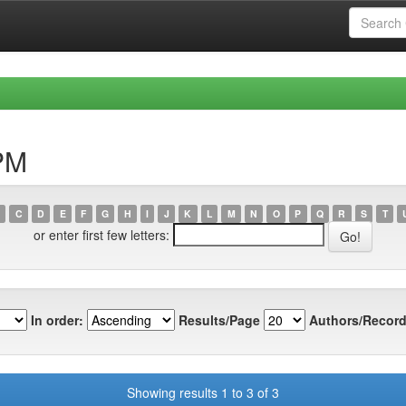
PM
C
D
E
F
G
H
I
J
K
L
M
N
O
P
Q
R
S
T
or enter first few letters:
In order:
Results/Page
Authors/Record
Showing results 1 to 3 of 3