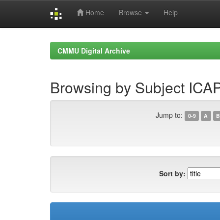
Home
Browse
Help
Skip
navigation
CMMU Digital Archive
Browsing by Subject ICA
Jump to:
0-9
A
B
Sort by: