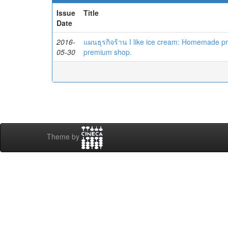
Issue
Title
Date
2016-
แผนธุรกิจร้าน I like ice cream: Homemade p
05-30
premium shop.
Theme by