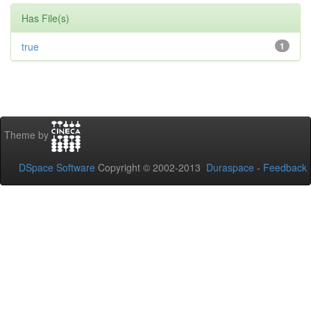
Has File(s)
true
1
Theme by
DSpace Software
Copyright © 2002-2013
Duraspace
-
Feedback