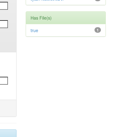
Has File(s)
true
1