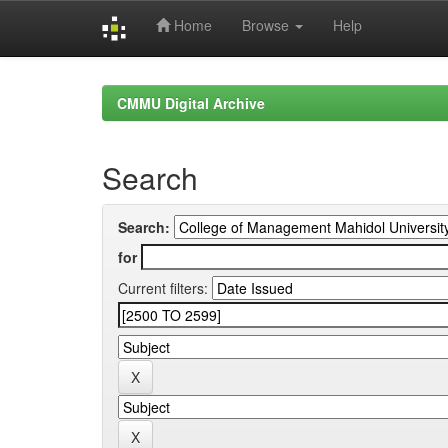
Home
Browse
Help
Skip
navigation
CMMU Digital Archive
Search
Search:
for
Current filters: