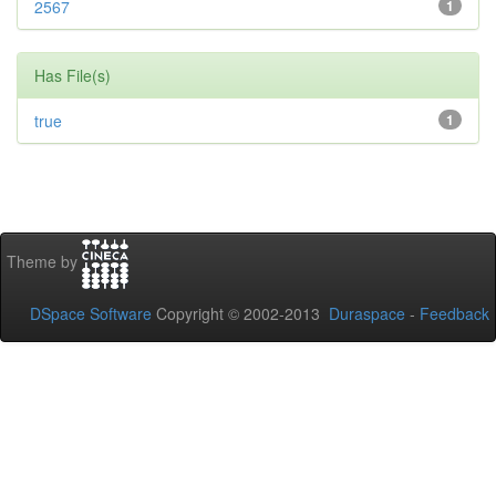
2567
1
Has File(s)
true
1
Theme by
DSpace Software
Copyright © 2002-2013
Duraspace
-
Feedback