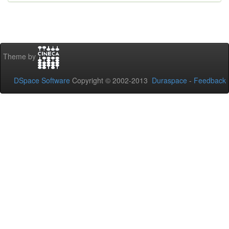
Theme by
DSpace Software
Copyright © 2002-2013
Duraspace
-
Feedback