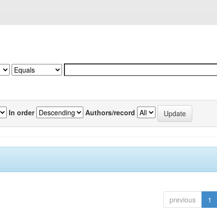
In order
Authors/record
previous
1