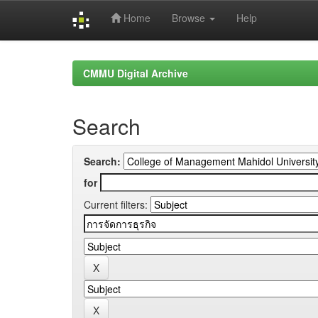
Home
Browse
Help
Skip
navigation
CMMU Digital Archive
Search
Search:
for
Current filters: