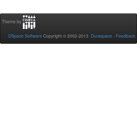
Theme by
DSpace Software
Copyright © 2002-2013
Duraspace
-
Feedback