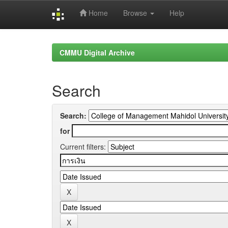
Home
Browse
Help
Skip
navigation
CMMU Digital Archive
Search
Search:
for
Current filters: