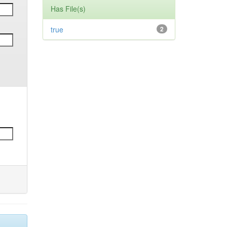
Has File(s)
true
2