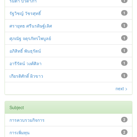
รมิตา ปวิดาภา
1
รัฐวิชญ์ วัชรศุทธิ์
1
ศรายุทธ ศรีนรดิษฐ์เลิศ
1
ศุภณัฐ จตุรภัทรไพบูลย์
1
อภิสิทธิ์ พันธุรัตน์
1
อารีรัตน์ วงศ์ศิลา
1
เกียรติศักดิ์ ผิวขาว
1
next >
Subject
การควบรวมกิจการ
2
การเพิ่มทุน
2