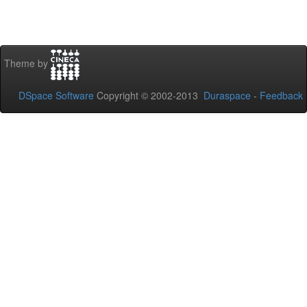
Theme by
DSpace Software
Copyright © 2002-2013
Duraspace
-
Feedback