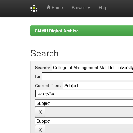
Home
Browse
Help
Skip
navigation
CMMU Digital Archive
Search
Search:
for
Current filters: