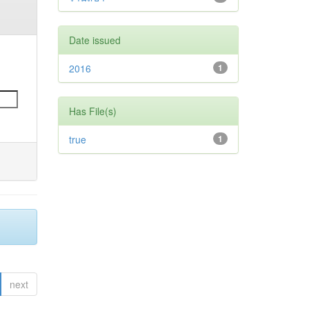
Date issued
2016
1
Has File(s)
true
1
next