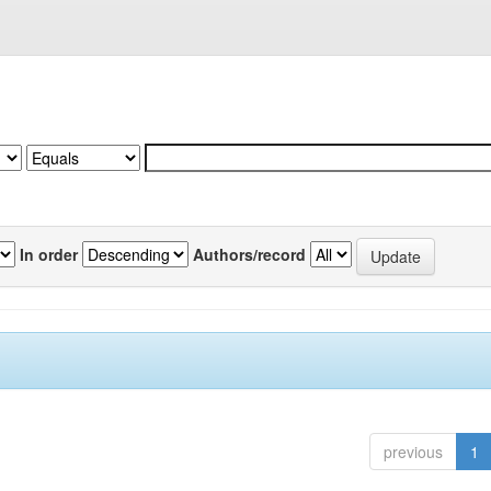
In order
Authors/record
previous
1