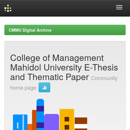
Skip
navigation
CMMU Digital Archive
College of Management
Mahidol University E-Thesis
and Thematic Paper
Community
home page