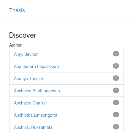
Thesis
Discover
Author
Amy, Beynon
1
Anantaporn Lapsakkarn
1
Ananya Tasujai
1
Anchalee Buathongchan
1
Anchalee Chaisiri
1
Anchidtha Limsongprot
1
Anchisa, Ruksamata
1