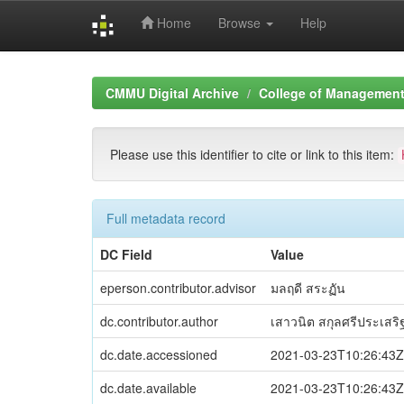
Home
Browse
Help
Skip
navigation
CMMU Digital Archive
College of Management 
Please use this identifier to cite or link to this item:
Full metadata record
DC Field
Value
eperson.contributor.advisor
มลฤดี สระฏัน
dc.contributor.author
เสาวนิต สกุลศรีประเสริ
dc.date.accessioned
2021-03-23T10:26:43Z
dc.date.available
2021-03-23T10:26:43Z