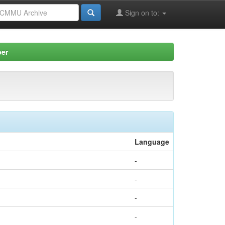
Sign on to:
per
Language
-
-
-
-