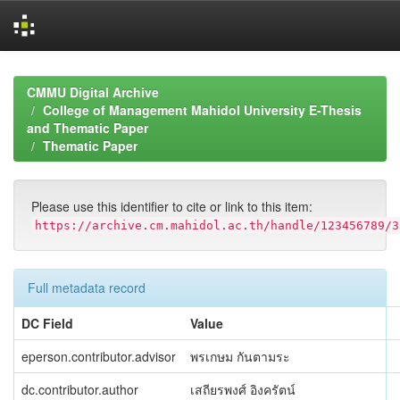
Skip
navigation
CMMU Digital Archive
College of Management Mahidol University E-Thesis
and Thematic Paper
Thematic Paper
Please use this identifier to cite or link to this item:
https://archive.cm.mahidol.ac.th/handle/123456789/3
Full metadata record
DC Field
Value
eperson.contributor.advisor
พรเกษม กันตามระ
dc.contributor.author
เสถียรพงศ์ อิงครัตน์