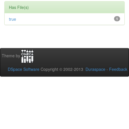
Has File(s)
true
1
Theme by
DSpace Software
Copyright © 2002-2013
Duraspace
-
Feedback