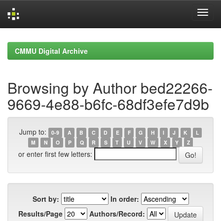
Skip
navigation
CMMU Digital Archive
Browsing by Author bed22266-
9669-4e88-b6fc-68df3efe7d9b
Jump to:
0-9
A
B
C
D
E
F
G
H
I
J
K
L
M
N
O
P
Q
R
S
T
U
V
W
X
Y
Z
or enter first few letters:
Sort by:
In order:
Results/Page
Authors/Record: