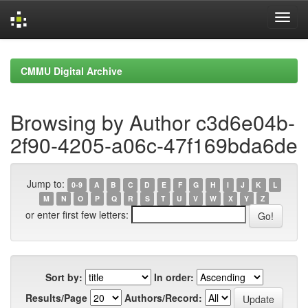
Skip
navigation
CMMU Digital Archive
Browsing by Author c3d6e04b-
2f90-4205-a06c-47f169bda6de
Jump to:
0-9
A
B
C
D
E
F
G
H
I
J
K
L
M
N
O
P
Q
R
S
T
U
V
W
X
Y
Z
or enter first few letters:
Sort by:
In order:
Results/Page
Authors/Record: