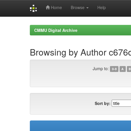
Home
Browse
Help
Skip
navigation
CMMU Digital Archive
Browsing by Author c67
Jump to:
0-9
A
B
Sort by: