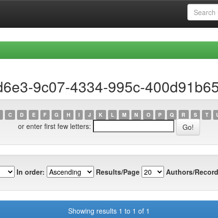
6d6e3-9c07-4334-995c-400d91b6
C
D
E
F
G
H
I
J
K
L
M
N
O
P
Q
R
S
T
or enter first few letters:
In order:
Results/Page
Authors/Record
Showing results 1 to 1 of 1