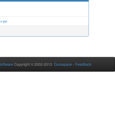
วะหุต
oftware
Copyright © 2002-2013
Duraspace
-
Feedback