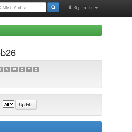
Sign on to:
5b26
U
V
W
X
Y
Z
: