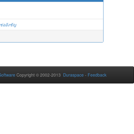
่ออังชัญ
oftware
Copyright © 2002-2013
Duraspace
-
Feedback