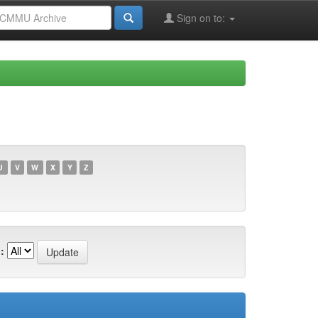
Sign on to:
U
V
W
X
Y
Z
: