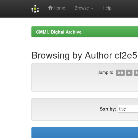
Home
Browse
Help
Skip
navigation
CMMU Digital Archive
Browsing by Author cf2e
Jump to:
0-9
A
B
Sort by: