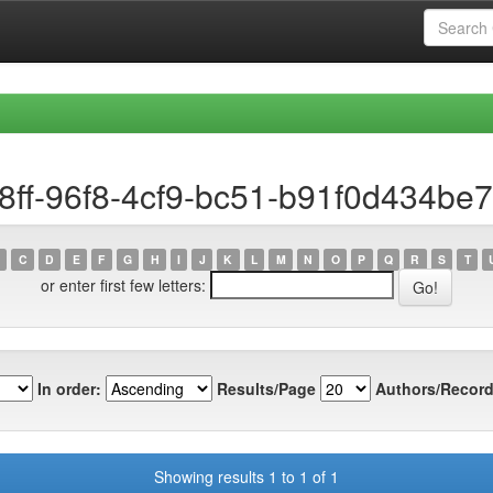
58ff-96f8-4cf9-bc51-b91f0d434be7
C
D
E
F
G
H
I
J
K
L
M
N
O
P
Q
R
S
T
or enter first few letters:
In order:
Results/Page
Authors/Record
Showing results 1 to 1 of 1