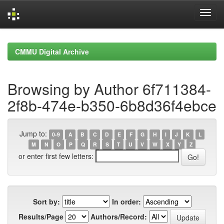
Skip
navigation
CMMU Digital Archive
Browsing by Author 6f711384-
2f8b-474e-b350-6b8d36f4ebce
Jump to:
0-9
A
B
C
D
E
F
G
H
I
J
K
L
M
N
O
P
Q
R
S
T
U
V
W
X
Y
Z
or enter first few letters:
Sort by:
In order:
Results/Page
Authors/Record: