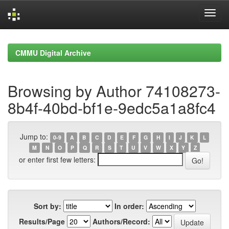
Skip
navigation
CMMU Digital Archive
Browsing by Author 74108273-
8b4f-40bd-bf1e-9edc5a1a8fc4
Jump to:
0-9
A
B
C
D
E
F
G
H
I
J
K
L
M
N
O
P
Q
R
S
T
U
V
W
X
Y
Z
or enter first few letters:
Sort by:
In order:
Results/Page
Authors/Record: