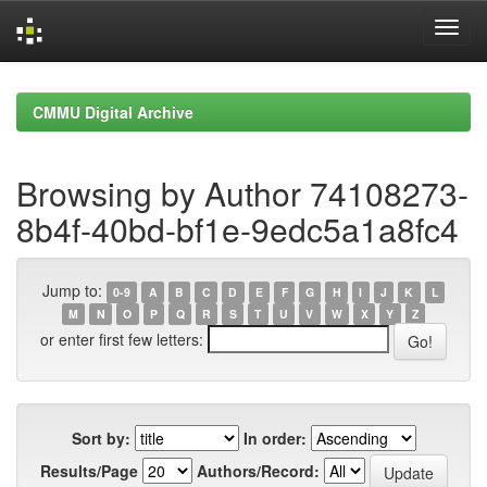
Skip
navigation
CMMU Digital Archive
Browsing by Author 74108273-
8b4f-40bd-bf1e-9edc5a1a8fc4
Jump to:
0-9
A
B
C
D
E
F
G
H
I
J
K
L
M
N
O
P
Q
R
S
T
U
V
W
X
Y
Z
or enter first few letters:
Sort by:
In order:
Results/Page
Authors/Record: